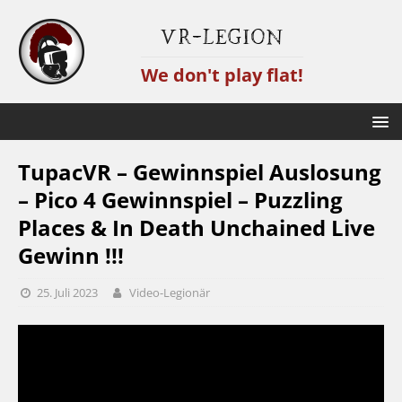
VR-Legion
We don't play flat!
TupacVR – Gewinnspiel Auslosung
– Pico 4 Gewinnspiel – Puzzling
Places & In Death Unchained Live
Gewinn !!!
25. Juli 2023
Video-Legionär