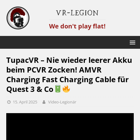
VR-Legion
We don't play flat!
TupacVR – Nie wieder leerer Akku
beim PCVR Zocken! AMVR
Charging Fast Charging Cable für
Quest 3 & Co
15. April 2025
Video-Legionär