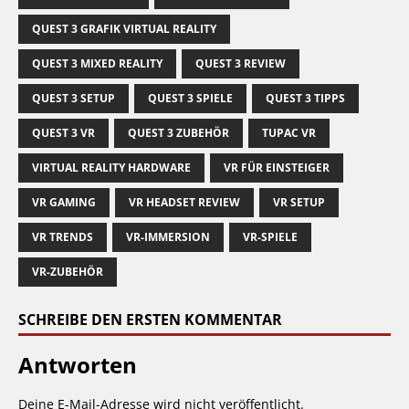
QUEST 3 GRAFIK VIRTUAL REALITY
QUEST 3 MIXED REALITY
QUEST 3 REVIEW
QUEST 3 SETUP
QUEST 3 SPIELE
QUEST 3 TIPPS
QUEST 3 VR
QUEST 3 ZUBEHÖR
TUPAC VR
VIRTUAL REALITY HARDWARE
VR FÜR EINSTEIGER
VR GAMING
VR HEADSET REVIEW
VR SETUP
VR TRENDS
VR-IMMERSION
VR-SPIELE
VR-ZUBEHÖR
SCHREIBE DEN ERSTEN KOMMENTAR
Antworten
Deine E-Mail-Adresse wird nicht veröffentlicht.