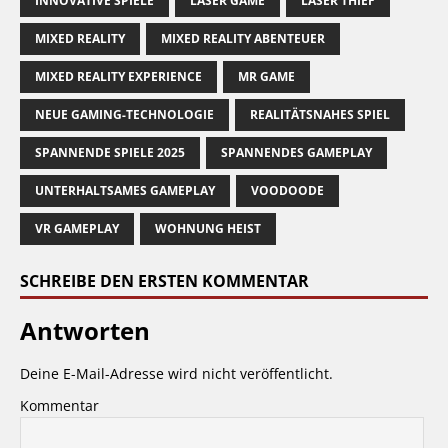
INNOVATIVE SPIELE
LASER GAME
LASER THIEF
MIXED REALITY
MIXED REALITY ABENTEUER
MIXED REALITY EXPERIENCE
MR GAME
NEUE GAMING-TECHNOLOGIE
REALITÄTSNAHES SPIEL
SPANNENDE SPIELE 2025
SPANNENDES GAMEPLAY
UNTERHALTSAMES GAMEPLAY
VOODOODE
VR GAMEPLAY
WOHNUNG HEIST
SCHREIBE DEN ERSTEN KOMMENTAR
Antworten
Deine E-Mail-Adresse wird nicht veröffentlicht.
Kommentar