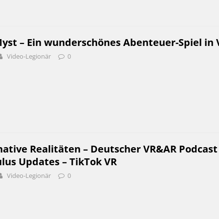
yst – Ein wunderschönes Abenteuer-Spiel in 
Video-Legionär
0
native Realitäten – Deutscher VR&AR Podcast
ulus Updates – TikTok VR
Video-Legionär
0