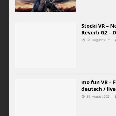
Stocki VR – N
Reverb G2 – D
31. August 2021
mo fun VR – FR
deutsch / live
31. August 2021