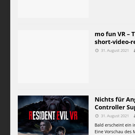
mo fun VR – 
short-video-r
31. August 2021
Nichts für An
Controller Su
31. August 2021
Bald erscheint ein i
Eine Vorschau des Mo