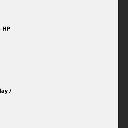
– HP
lay /