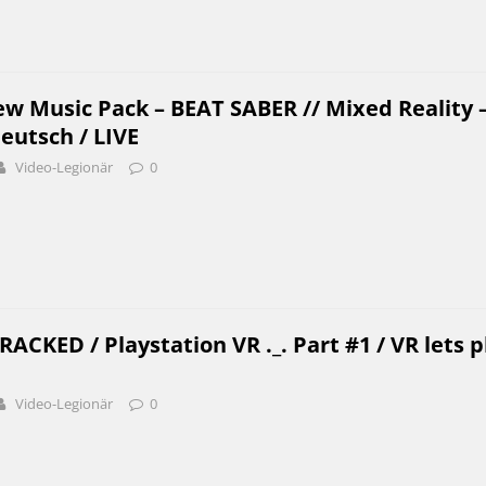
ew Music Pack – BEAT SABER // Mixed Reality 
eutsch / LIVE
Video-Legionär
0
ACKED / Playstation VR ._. Part #1 / VR lets p
Video-Legionär
0