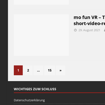
mo fun VR – T
short-video-r
29. August 2021
1
2
…
15
»
WICHTIGES ZUM SCHLUSS
Datenschutzerklärung