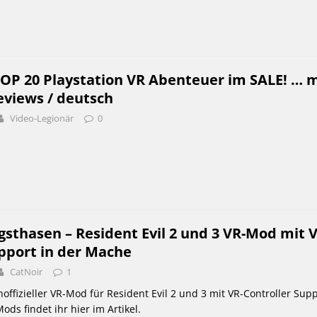
TOP 20 Playstation VR Abenteuer im SALE! … m
eviews / deutsch
Video-Legionär
0
gsthasen – Resident Evil 2 und 3 VR-Mod mit V
pport in der Mache
CatNoir
1
noffizieller VR-Mod für Resident Evil 2 und 3 mit VR-Controller Supp
ds findet ihr hier im Artikel.