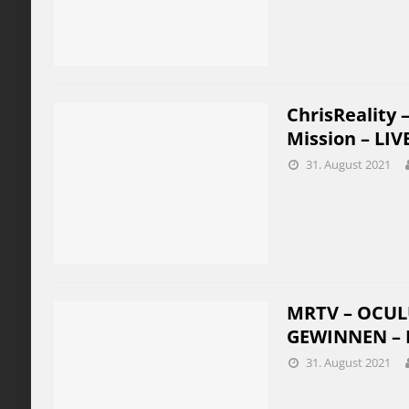
ChrisReality 
Mission – LIV
31. August 2021
MRTV – OCUL
GEWINNEN – M
31. August 2021