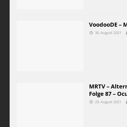
VoodooDE – M
30. August 2021
MRTV – Alter
Folge 87 – Oc
29. August 2021