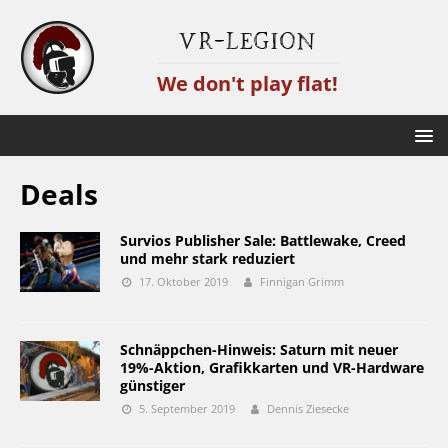
VR-Legion
We don't play flat!
Deals
Survios Publisher Sale: Battlewake, Creed
und mehr stark reduziert
17. Oktober 2019
Finnigan Grimm
Schnäppchen-Hinweis: Saturn mit neuer
19%-Aktion, Grafikkarten und VR-Hardware
günstiger
5. September 2019
Dennis Ziesecke