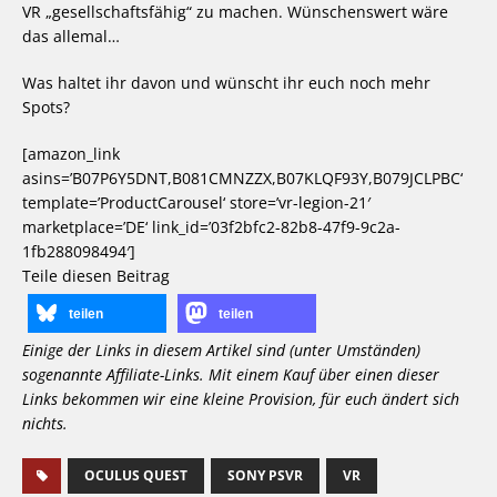
VR „gesellschaftsfähig“ zu machen. Wünschenswert wäre
das allemal…
Was haltet ihr davon und wünscht ihr euch noch mehr
Spots?
[amazon_link
asins=’B07P6Y5DNT,B081CMNZZX,B07KLQF93Y,B079JCLPBC‘
template=’ProductCarousel‘ store=’vr-legion-21′
marketplace=’DE‘ link_id=’03f2bfc2-82b8-47f9-9c2a-
1fb288098494′]
Teile diesen Beitrag
teilen
teilen
Einige der Links in diesem Artikel sind (unter Umständen)
sogenannte Affiliate-Links. Mit einem Kauf über einen dieser
Links bekommen wir eine kleine Provision, für euch ändert sich
nichts.
OCULUS QUEST
SONY PSVR
VR