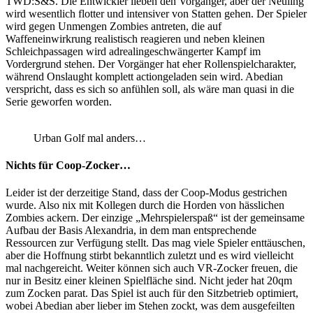
TWD:S&S. Die Entwickler lieben den Vorgänger, aber der Neuling
wird wesentlich flotter und intensiver von Statten gehen. Der Spieler
wird gegen Unmengen Zombies antreten, die auf
Waffeneinwirkrung realistisch reagieren und neben kleinen
Schleichpassagen wird adrealingeschwängerter Kampf im
Vordergrund stehen. Der Vorgänger hat eher Rollenspielcharakter,
während Onslaught komplett actiongeladen sein wird. Abedian
verspricht, dass es sich so anfühlen soll, als wäre man quasi in die
Serie geworfen worden.
Urban Golf mal anders…
Nichts für Coop-Zocker…
Leider ist der derzeitige Stand, dass der Coop-Modus gestrichen
wurde. Also nix mit Kollegen durch die Horden von hässlichen
Zombies ackern. Der einzige „Mehrspielerspaß“ ist der gemeinsame
Aufbau der Basis Alexandria, in dem man entsprechende
Ressourcen zur Verfügung stellt. Das mag viele Spieler enttäuschen,
aber die Hoffnung stirbt bekanntlich zuletzt und es wird vielleicht
mal nachgereicht. Weiter können sich auch VR-Zocker freuen, die
nur in Besitz einer kleinen Spielfläche sind. Nicht jeder hat 20qm
zum Zocken parat. Das Spiel ist auch für den Sitzbetrieb optimiert,
wobei Abedian aber lieber im Stehen zockt, was dem ausgefeilten