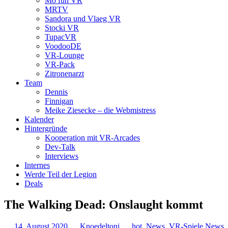
Mo fun VR
MRTV
Sandora und Vlaeg VR
Stocki VR
TupacVR
VoodooDE
VR-Lounge
VR-Pack
Zitronenarzt
Team
Dennis
Finnigan
Meike Ziesecke – die Webmistress
Kalender
Hintergründe
Kooperation mit VR-Arcades
Dev-Talk
Interviews
Internes
Werde Teil der Legion
Deals
The Walking Dead: Onslaught kommt
14. August 2020
Knoedeltoni
hot
,
News
,
VR-Spiele News