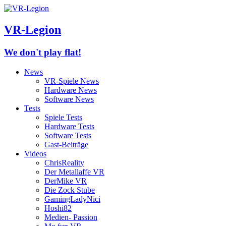
VR-Legion
We don't play flat!
News
VR-Spiele News
Hardware News
Software News
Tests
Spiele Tests
Hardware Tests
Software Tests
Gast-Beiträge
Videos
ChrisReality
Der Metallaffe VR
DerMike VR
Die Zock Stube
GamingLadyNici
Hoshi82
Medien- Passion