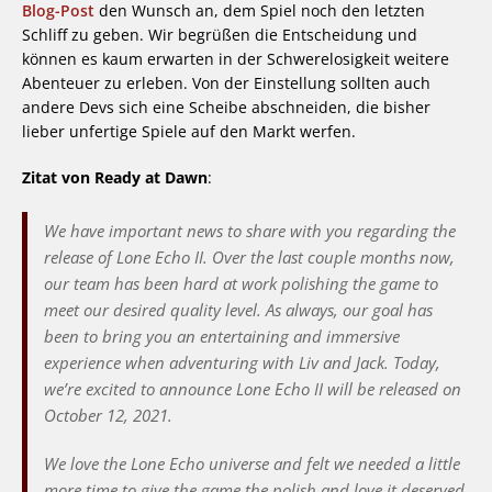
Blog-Post
den Wunsch an, dem Spiel noch den letzten
Schliff zu geben. Wir begrüßen die Entscheidung und
können es kaum erwarten in der Schwerelosigkeit weitere
Abenteuer zu erleben. Von der Einstellung sollten auch
andere Devs sich eine Scheibe abschneiden, die bisher
lieber unfertige Spiele auf den Markt werfen.
Zitat von Ready at Dawn
:
We have important news to share with you regarding the
release of
Lone Echo II
. Over the last couple months now,
our team has been hard at work polishing the game to
meet our desired quality level. As always, our goal has
been to bring you an entertaining and immersive
experience when adventuring with Liv and Jack. Today,
we’re excited to announce
Lone Echo II
will be released on
October 12, 2021.
We love the Lone Echo universe and felt we needed a little
more time to give the game the polish and love it deserved.