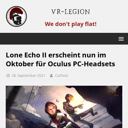
VR-Legion
We don't play flat!
Lone Echo II erscheint nun im
Oktober für Oculus PC-Headsets
28. September 2021
CatNoir