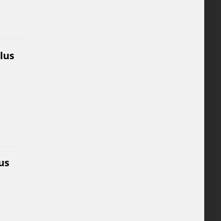
lus
us