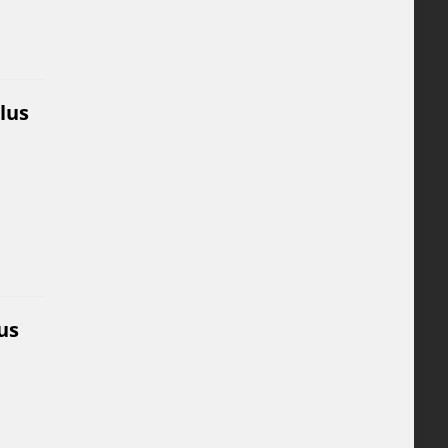
lus
us