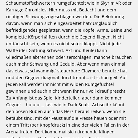
Schaumstoffschwertern rumgefuchtelt wie in Skyrim VR oder
Karnage Chronicles. Hier muss mit Bedacht und dem
richtigen Schwung zugeschlagen werden. Die Belohnung
davon, wenn man sich eingearbeitet hat? Unglaublich
befriedigendes gesplatter, wenn die Köpfe, Arme, Beine und
komplette Körperhälften durch die Gegend fliegen. Nicht
enttäuscht sein, wenn es nicht sofort klappt. Nicht jede
Waffe (der Gattung Schwert, Axt und Keule) kann
Gliedmaßen abtrennen oder zerschlagen, manche brauchen
auch mehr Schwung und Geduld. Aber wenn man einmal
das etwas „schwammig“ steuerbare Claymore benutze hat
und den Gegner diagonal durchtrennt… ist schon geil. Auf
jeden Fall werdet ihr nicht mit wilden Rumgefuchtel
gewinnen und auch nicht wenn ihr nur voll drauf prescht.
Zu Anfang ist das Spiel Kinderteller, aber dann kommen
Gegner… huiuiui… fast wie in Dark Souls. Achso ihr könnt
den bösen Buben auch das Herz heraus reißen, wenn sie
betäubt sind, mit der Faust auf die Fresse hauen oder mit
einem Tritt (per Knopfdruck) in eine der vielen Fallen in der
Arena treten. Dort könne mal sich drehende Klingen