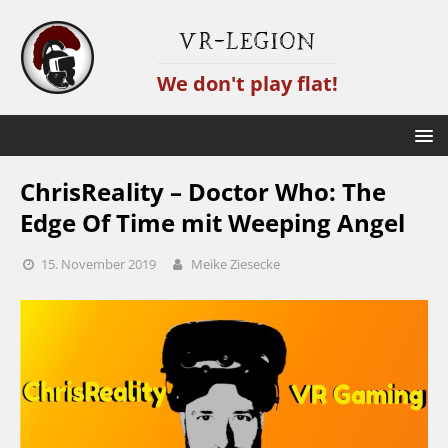
VR-Legion
We don't play flat!
ChrisReality – Doctor Who: The
Edge Of Time mit Weeping Angel
15. November 2019
Meike Ziesecke