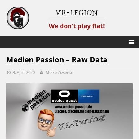
VR-Legion
We don't play flat!
Medien Passion – Raw Data
3. April 2020
Meike Ziesecke