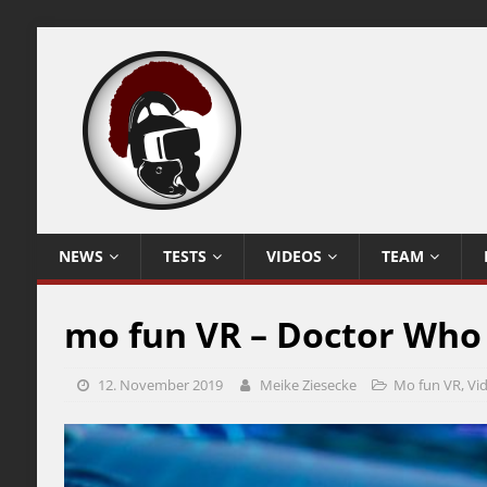
NEWS
TESTS
VIDEOS
TEAM
mo fun VR – Doctor Who 
12. November 2019
Meike Ziesecke
Mo fun VR
,
Vi