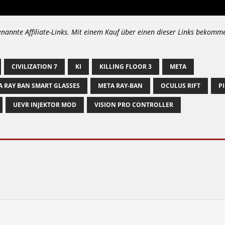
enannte Affiliate-Links. Mit einem Kauf über einen dieser Links bekomm
CIVILIZATION 7
KI
KILLING FLOOR 3
META
A RAY BAN SMART GLASSES
META RAY-BAN
OCULUS RIFT
P
UEVR INJEKTOR MOD
VISION PRO CONTROLLER