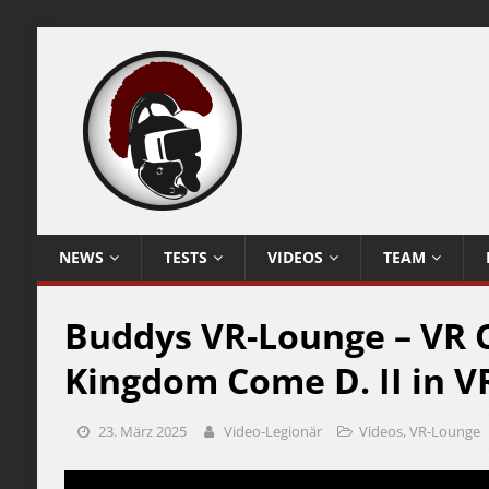
NEWS
TESTS
VIDEOS
TEAM
Buddys VR-Lounge – VR 
Kingdom Come D. II in 
23. März 2025
Video-Legionär
Videos
,
VR-Lounge