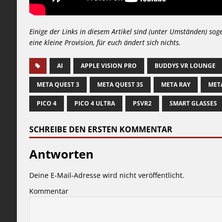
Einige der Links in diesem Artikel sind (unter Umständen) sog
eine kleine Provision, für euch ändert sich nichts.
AI
APPLE VISION PRO
BUDDYS VR LOUNGE
META QUEST 3
META QUEST 3S
META RAY
MET
PICO 4
PICO 4 ULTRA
PSVR2
SMART GLASSES
SCHREIBE DEN ERSTEN KOMMENTAR
Antworten
Deine E-Mail-Adresse wird nicht veröffentlicht.
Kommentar