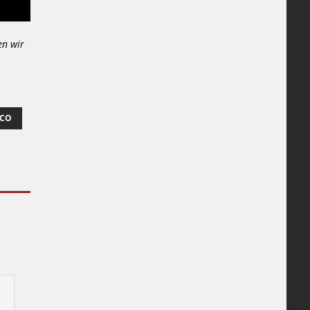
en wir
ICO