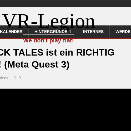
VR-Legion
KALENDER
HINTERGRÜNDE
INTERNES
WERDE 
We don't play flat!
CK TALES ist ein RICHTIG
 (Meta Quest 3)
ideos
0