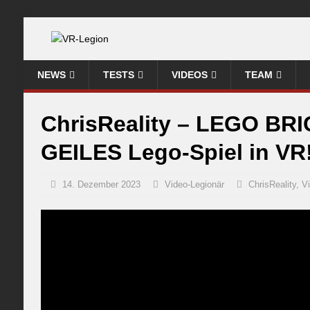
NEWS
TESTS
VIDEOS
TEAM
ChrisReality – LEGO BRI
GEILES Lego-Spiel in VR!
14. Dezember 2023
Video-Legionär
ChrisReality
,
V