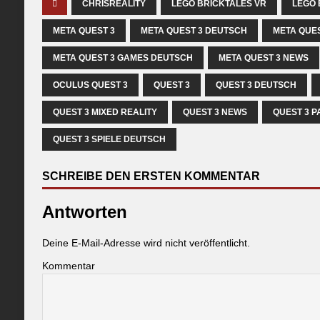
CHRISREALITY
LEGO BRICKTALES VR
LEGO 
META QUEST 3
META QUEST 3 DEUTSCH
META QUES
META QUEST 3 GAMES DEUTSCH
META QUEST 3 NEWS
OCULUS QUEST 3
QUEST 3
QUEST 3 DEUTSCH
QUEST 3 MIXED REALITY
QUEST 3 NEWS
QUEST 3 
QUEST 3 SPIELE DEUTSCH
SCHREIBE DEN ERSTEN KOMMENTAR
Antworten
Deine E-Mail-Adresse wird nicht veröffentlicht.
Kommentar