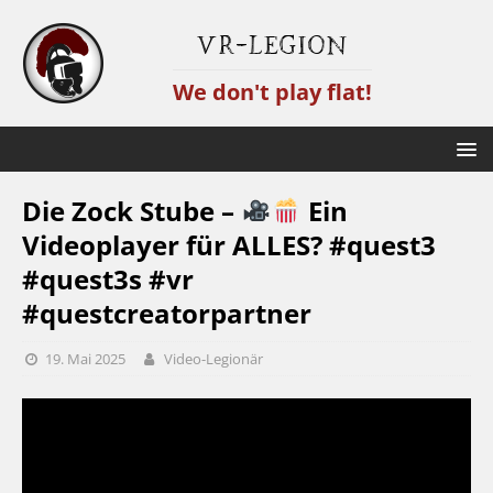
VR-Legion
We don't play flat!
Die Zock Stube –
Ein
Videoplayer für ALLES? #quest3
#quest3s #vr
#questcreatorpartner
19. Mai 2025
Video-Legionär