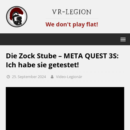
VR-Legion
We don't play flat!
Die Zock Stube – META QUEST 3S:
Ich habe sie getestet!
25. September 2024
Video-Legionär