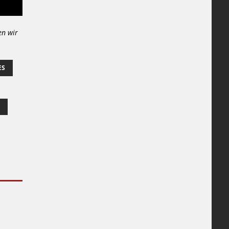
en wir
ES