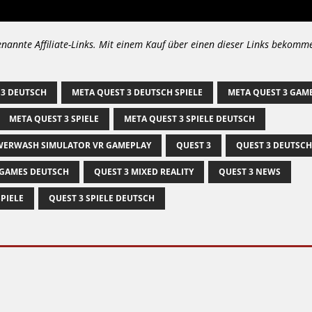
enannte Affiliate-Links. Mit einem Kauf über einen dieser Links bekomm
 3 DEUTSCH
META QUEST 3 DEUTSCH SPIELE
META QUEST 3 GAM
META QUEST 3 SPIELE
META QUEST 3 SPIELE DEUTSCH
ERWASH SIMULATOR VR GAMEPLAY
QUEST 3
QUEST 3 DEUTSCH
 GAMES DEUTSCH
QUEST 3 MIXED REALITY
QUEST 3 NEWS
SPIELE
QUEST 3 SPIELE DEUTSCH