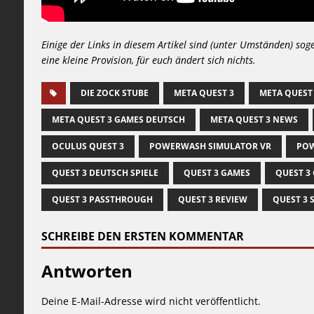
Einige der Links in diesem Artikel sind (unter Umständen) sog
eine kleine Provision, für euch ändert sich nichts.
DIE ZOCK STUBE
META QUEST 3
META QUEST
META QUEST 3 GAMES DEUTSCH
META QUEST 3 NEWS
OCULUS QUEST 3
POWERWASH SIMULATOR VR
POW
QUEST 3 DEUTSCH SPIELE
QUEST 3 GAMES
QUEST 3
QUEST 3 PASSTHROUGH
QUEST 3 REVIEW
QUEST 3 
SCHREIBE DEN ERSTEN KOMMENTAR
Antworten
Deine E-Mail-Adresse wird nicht veröffentlicht.