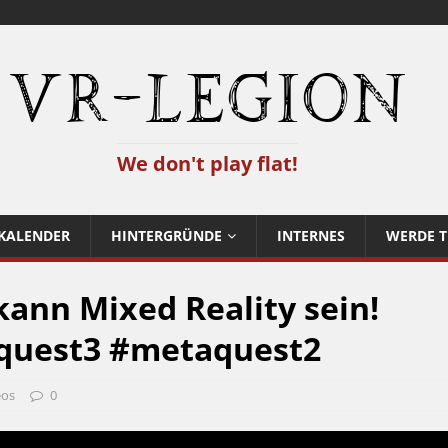
VR-Legion
We don't play flat!
KALENDER
HINTERGRÜNDE
INTERNES
WERDE T
 kann Mixed Reality sein!
quest3 #metaquest2
eos
0