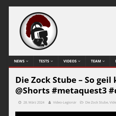
NEWS
TESTS
VIDEOS
TEAM
Die Zock Stube – So geil
@Shorts #metaquest3 #
28. März 2024
Video-Legionär
Die Zock Stube
,
Vid