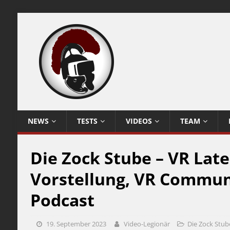
NEWS
TESTS
VIDEOS
TEAM
Die Zock Stube – VR Late
Vorstellung, VR Communi
Podcast
19. September 2023
Video-Legionär
Die Zock Stub