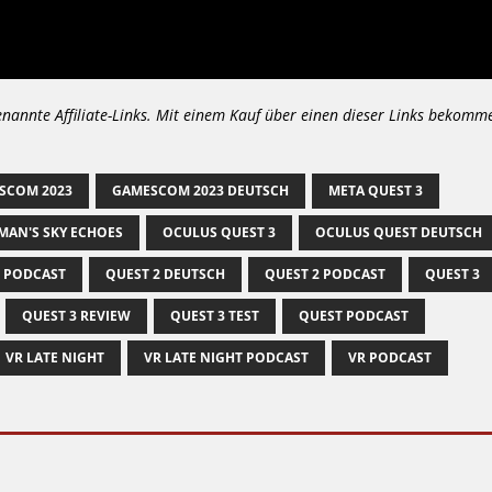
enannte Affiliate-Links. Mit einem Kauf über einen dieser Links bekomm
SCOM 2023
GAMESCOM 2023 DEUTSCH
META QUEST 3
MAN'S SKY ECHOES
OCULUS QUEST 3
OCULUS QUEST DEUTSCH
 PODCAST
QUEST 2 DEUTSCH
QUEST 2 PODCAST
QUEST 3
QUEST 3 REVIEW
QUEST 3 TEST
QUEST PODCAST
VR LATE NIGHT
VR LATE NIGHT PODCAST
VR PODCAST