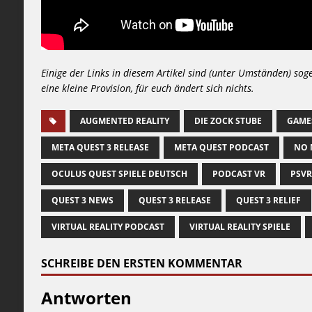
Einige der Links in diesem Artikel sind (unter Umständen) sog
eine kleine Provision, für euch ändert sich nichts.
AUGMENTED REALITY
DIE ZOCK STUBE
GAME
META QUEST 3 RELEASE
META QUEST PODCAST
NO 
OCULUS QUEST SPIELE DEUTSCH
PODCAST VR
PSVR
QUEST 3 NEWS
QUEST 3 RELEASE
QUEST 3 RELIEF
VIRTUAL REALITY PODCAST
VIRTUAL REALITY SPIELE
SCHREIBE DEN ERSTEN KOMMENTAR
Antworten