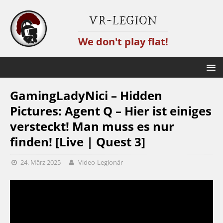
VR-Legion
We don't play flat!
GamingLadyNici – Hidden
Pictures: Agent Q – Hier ist einiges
versteckt! Man muss es nur
finden! [Live | Quest 3]
24. März 2025
Video-Legionär