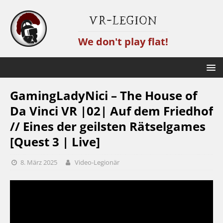
VR-Legion
We don't play flat!
GamingLadyNici – The House of
Da Vinci VR |02| Auf dem Friedhof
// Eines der geilsten Rätselgames
[Quest 3 | Live]
8. März 2025
Video-Legionär