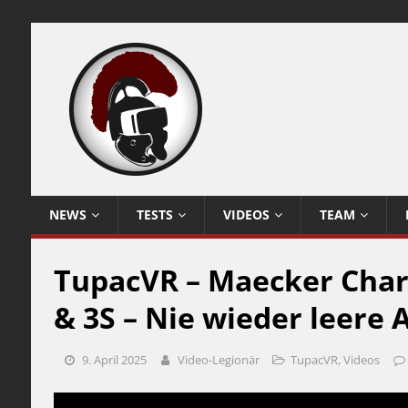
NEWS
TESTS
VIDEOS
TEAM
TupacVR – Maecker Charg
& 3S – Nie wieder leere
9. April 2025
Video-Legionär
TupacVR
,
Videos