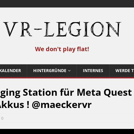
VR-Legion
We don't play flat!
KALENDER
HINTERGRÜNDE
INTERNES
WERDE T
ing Station für Meta Quest
 Akkus ! @maeckervr
0