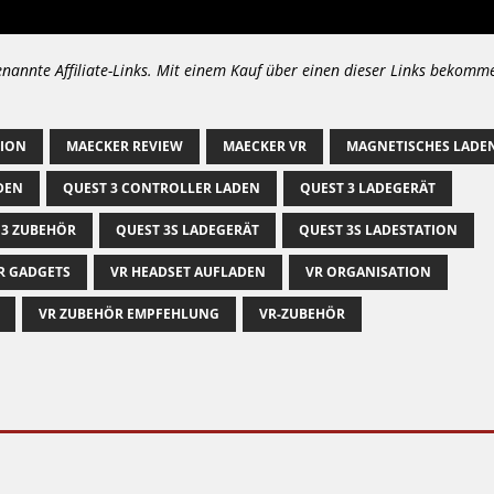
enannte Affiliate-Links. Mit einem Kauf über einen dieser Links bekomm
TION
MAECKER REVIEW
MAECKER VR
MAGNETISCHES LADE
DEN
QUEST 3 CONTROLLER LADEN
QUEST 3 LADEGERÄT
 3 ZUBEHÖR
QUEST 3S LADEGERÄT
QUEST 3S LADESTATION
R GADGETS
VR HEADSET AUFLADEN
VR ORGANISATION
VR ZUBEHÖR EMPFEHLUNG
VR-ZUBEHÖR