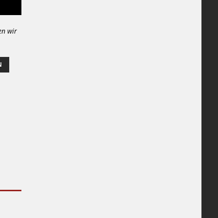
en wir
N