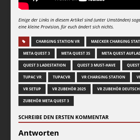
Einige der Links in diesem Artikel sind (unter Umständen) sog
eine kleine Provision, für euch ändert sich nichts.
CHARGING STATION VR
MAECKER CHARGING STA
META QUEST 3
META QUEST 3S
META QUEST AUFLA
QUEST 3 LADESTATION
QUEST 3 MUST-HAVE
QUEST
TUPAC VR
TUPACVR
VR CHARGING STATION
V
VR SETUP
VR ZUBEHÖR 2025
VR ZUBEHÖR DEUTSCH
ZUBEHÖR META QUEST 3
SCHREIBE DEN ERSTEN KOMMENTAR
Antworten