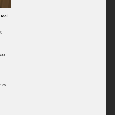
 Mai
t,
paar
e zu