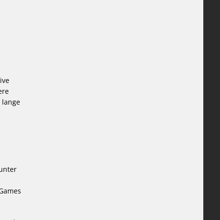
ive
ere
e lange
unter
R-Games