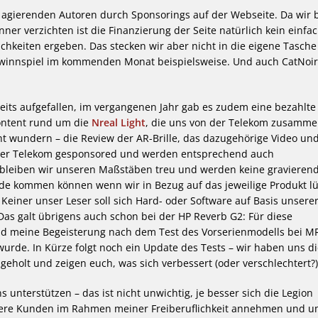
h agierenden Autoren durch Sponsorings auf der Webseite. Da wir b
r verzichten ist die Finanzierung der Seite natürlich kein einfa
chkeiten ergeben. Das stecken wir aber nicht in die eigene Tasche
Gewinnspiel im kommenden Monat beispielsweise. Und auch CatNoi
eits aufgefallen, im vergangenen Jahr gab es zudem eine bezahlte
ontent rund um die
Nreal Light
, die uns von der Telekom zusamme
ht wundern – die Review der AR-Brille, das dazugehörige Video und
 der Telekom gesponsored und werden entsprechend auch
bleiben wir unseren Maßstäben treu und werden keine gravieren
nde kommen können wenn wir in Bezug auf das jeweilige Produkt l
Keiner unser Leser soll sich Hard- oder Software auf Basis unsere
Das galt übrigens auch schon bei der HP Reverb G2: Für diese
und meine Begeisterung nach dem Test des Vorserienmodells bei M
urde. In Kürze folgt noch ein Update des Tests – wir haben uns d
geholt und zeigen euch, was sich verbessert (oder verschlechtert?)
 unterstützen – das ist nicht unwichtig, je besser sich die Legion
andere Kunden im Rahmen meiner Freiberuflichkeit annehmen und 