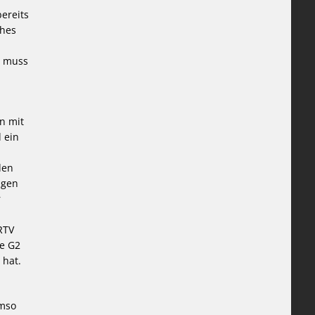
ereits
ches
r muss
n mit
 ein
den
ügen
r
RTV
ie G2
 hat.
umso