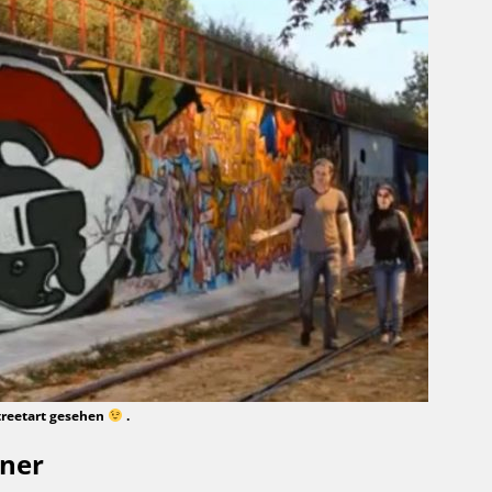
Streetart gesehen
.
nner