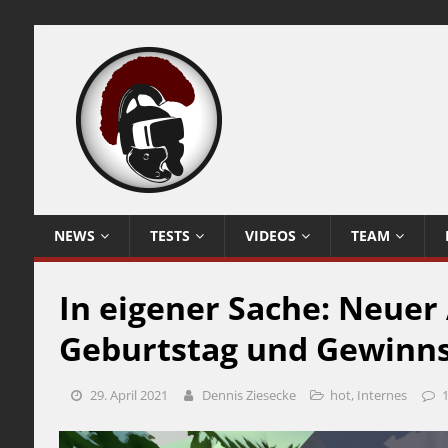
NEWS
TESTS
VIDEOS
TEAM
In eigener Sache: Neuer 
Geburtstag und Gewinn
29. April 2021
Dennis Ziesecke
hot
,
Internes