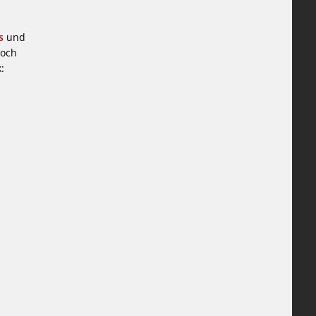
ns
und
doch
: