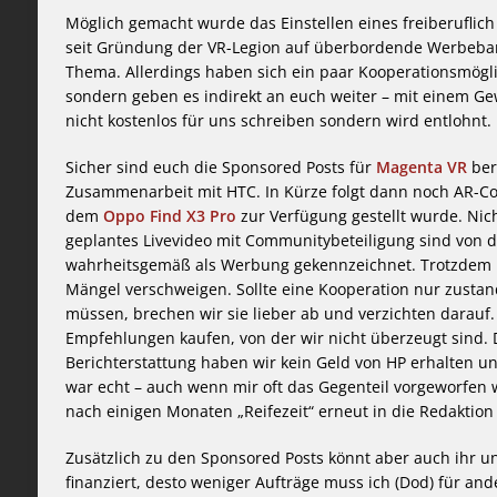
Möglich gemacht wurde das Einstellen eines freiberuflic
seit Gründung der VR-Legion auf überbordende Werbebanne
Thema. Allerdings haben sich ein paar Kooperationsmögli
sondern geben es indirekt an euch weiter – mit einem 
nicht kostenlos für uns schreiben sondern wird entlohnt.
Sicher sind euch die Sponsored Posts für
Magenta VR
ber
Zusammenarbeit mit HTC. In Kürze folgt dann noch AR-C
dem
Oppo Find X3 Pro
zur Verfügung gestellt wurde. Nic
geplantes Livevideo mit Communitybeteiligung sind von
wahrheitsgemäß als Werbung gekennzeichnet. Trotzdem 
Mängel verschweigen. Sollte eine Kooperation nur zusta
müssen, brechen wir sie lieber ab und verzichten darauf. 
Empfehlungen kaufen, von der wir nicht überzeugt sind. 
Berichterstattung haben wir kein Geld von HP erhalten 
war echt – auch wenn mir oft das Gegenteil vorgeworfen w
nach einigen Monaten „Reifezeit“ erneut in die Redaktion 
Zusätzlich zu den Sponsored Posts könnt aber auch ihr uns
finanziert, desto weniger Aufträge muss ich (Dod) für 