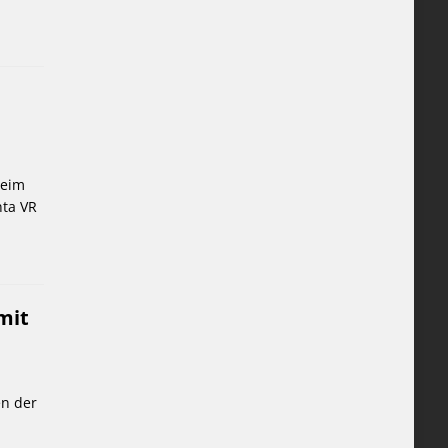
beim
nta VR
mit
en der