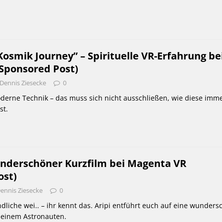
osmik Journey” – Spirituelle VR-Erfahrung be
Sponsored Post)
Dennis Ziesecke
0
oderne Technik – das muss sich nicht ausschließen, wie diese imme
st.
wunderschöner Kurzfilm bei Magenta VR
ost)
ennis Ziesecke
0
liche wei.. – ihr kennt das. Aripi entführt euch auf eine wunders
 einem Astronauten.