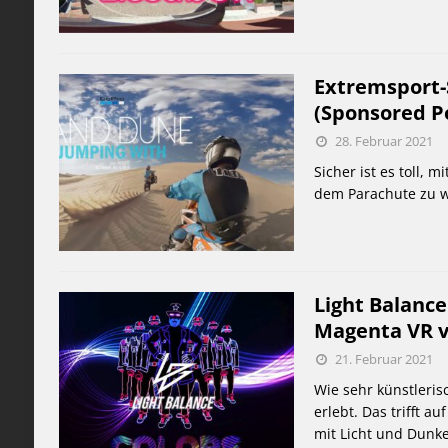
Extremsport-
(Sponsored P
28. Februar 2021
Sicher ist es toll,
dem Parachute zu wa
Light Balanc
Magenta VR v
21. Februar 2021
Wie sehr künstleris
erlebt. Das trifft a
mit Licht und Dunke