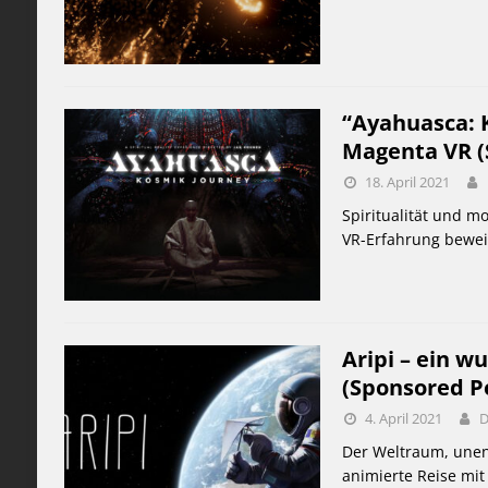
“Ayahuasca: K
Magenta VR (
18. April 2021
Spiritualität und m
VR-Erfahrung bewei
Aripi – ein 
(Sponsored P
4. April 2021
D
Der Weltraum, unend
animierte Reise mit