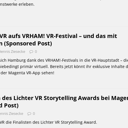
unstwerke erleben.
VR aufs VRHAM! VR-Festival – und das mit
n (Sponsored Post)
Dennis Ziesecke
0
sich Hamburg dank des VRHAM!-Festivals in die VR-Hauptstadt – di
bedingt primär virtuell. Bereits jetzt könnt ihr exklusive Inhalte 
n der Magenta VR-App sehen!
n des Lichter VR Storytelling Awards bei Mage
d Post)
nnis Ziesecke
0
R die Finalisten des Lichter VR Storytelling Award.