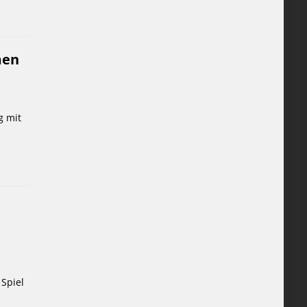
men
g mit
 Spiel