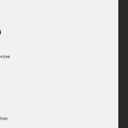
i
rsive
chön