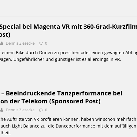
Special bei Magenta VR mit 360-Grad-Kurzfil
ost)
Dennis Ziesecke
0
 mit einem Bike durch Dünen zu preschen oder einen gewagten Abflu
gen. Ungefährlicher und günstiger ist es allerdings in VR.
e – Beeindruckende Tanzperformance bei
on der Telekom (Sponsored Post)
Dennis Ziesecke
0
che Auftritte von VR profitieren können, haben wir schon mehrfach
uf auch Light Balance zu, die Danceperformance mit dem auffälligen
lheit.