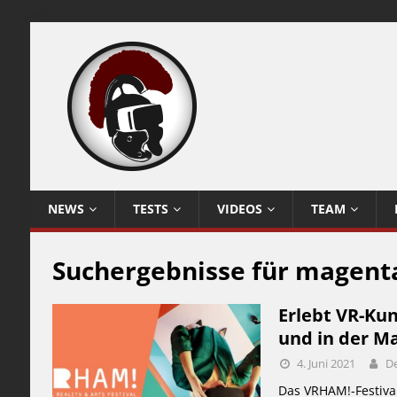
NEWS
TESTS
VIDEOS
TEAM
Suchergebnisse für
magent
Erlebt VR-Kun
und in der M
4. Juni 2021
De
Das VRHAM!-Festiva