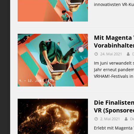
innovativsten VR-K
Mit Magenta 
Vorabinhalte
24. Mai 2021
Im Juni verwandelt 
Jahr erneut pandemie
VRHAM!-Festivals i
Die Finaliste
VR (Sponsore
2. Mai 2021
De
Erlebt mit Magenta V