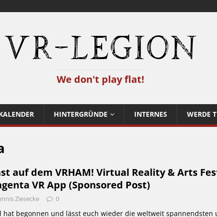
VR-Legion
We don't play flat!
KALENDER
HINTERGRÜNDE
INTERNES
WERDE T
a
st auf dem VRHAM! Virtual Reality & Arts Fes
agenta VR App (Sponsored Post)
nnis Ziesecke
0
l hat begonnen und lässt euch wieder die weltweit spannendsten