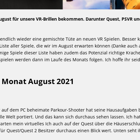
m August für unsere VR-Brillen bekommen. Darunter Quest, PSVR u
dlich wieder eine gemischte Tüte an neuen VR Spielen. Besser k
Liste aller Spiele, die wir im August erwarten können (Danke auch 
inige Spiele dieser Liste haben zudem das Potenzial richtige Krach
pielen werden dann im Laufe des Monats folgen. Ich hoffe ihr sei
n Monat August 2021
sher auf dem PC beheimate Parkour-Shooter hat seine Hausaufgaben 
le Welt portiert. Und das kann sich durchaus sehen lassen. Ich ha
arten mein virtuelles Ich auch auf der Quest über die Häuserschl
 für Quest/Quest 2 Besitzer durchaus einen Blick wert. Unten seht 