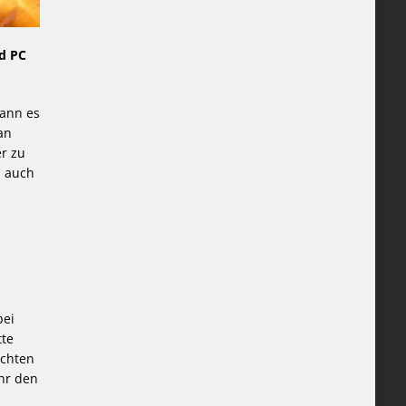
nd PC
ann es
an
er zu
d auch
bei
tte
uchten
ihr den