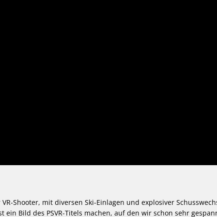
 VR-Shooter, mit diversen Ski-Einlagen und explosiver Schusswechs
st ein Bild des PSVR-Titels machen, auf den wir schon sehr gespan