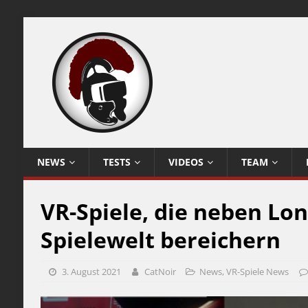
NEWS
TESTS
VIDEOS
TEAM
VR-Spiele, die neben Lon
Spielewelt bereichern
3. August 2021
CatNoir
News
,
VR-Spiele News