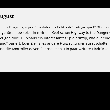
August
schen Flugzeugträger Simulator als Echtzeit-Strategiespiel? Offensic
2 gehört habe spielt in meinem Kopf schon Highway to the Danger
ugen fülle. Durchaus ein interessantes Spielprinzip, was auf ein
d“ basiert. Euer Ziel ist es andere Flugzeugträger auszuschalte
und die Kontroller davon übernehmen. Ein paar weitere Eindrücke l