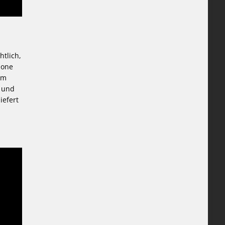
htlich,
zone
em
n und
iefert