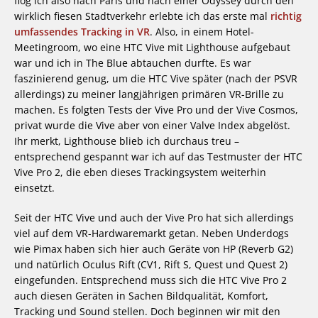
flog ich also nach Paris und nach einer Odyssey durch den
wirklich fiesen Stadtverkehr erlebte ich das erste mal
richtig
umfassendes Tracking in VR
. Also, in einem Hotel-
Meetingroom, wo eine HTC Vive mit Lighthouse aufgebaut
war und ich in The Blue abtauchen durfte. Es war
faszinierend genug, um die HTC Vive später (nach der PSVR
allerdings) zu meiner langjährigen primären VR-Brille zu
machen. Es folgten Tests der Vive Pro und der Vive Cosmos,
privat wurde die Vive aber von einer Valve Index abgelöst.
Ihr merkt, Lighthouse blieb ich durchaus treu –
entsprechend gespannt war ich auf das Testmuster der HTC
Vive Pro 2, die eben dieses Trackingsystem weiterhin
einsetzt.
Seit der HTC Vive und auch der Vive Pro hat sich allerdings
viel auf dem VR-Hardwaremarkt getan. Neben Underdogs
wie Pimax haben sich hier auch Geräte von HP (Reverb G2)
und natürlich Oculus Rift (CV1, Rift S, Quest und Quest 2)
eingefunden. Entsprechend muss sich die HTC Vive Pro 2
auch diesen Geräten in Sachen Bildqualität, Komfort,
Tracking und Sound stellen. Doch beginnen wir mit den