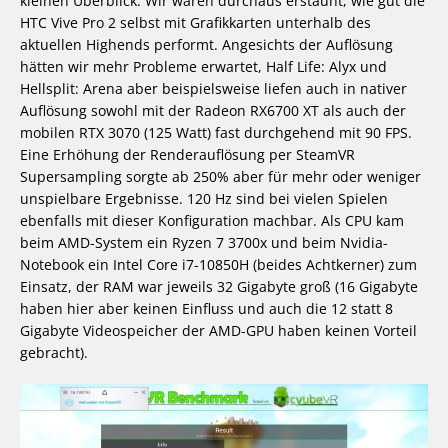
kleinen Überblick: Wir waren durchaus erstaunt, wie gut die
HTC Vive Pro 2 selbst mit Grafikkarten unterhalb des
aktuellen Highends performt. Angesichts der Auflösung
hätten wir mehr Probleme erwartet, Half Life: Alyx und
Hellsplit: Arena aber beispielsweise liefen auch in nativer
Auflösung sowohl mit der Radeon RX6700 XT als auch der
mobilen RTX 3070 (125 Watt) fast durchgehend mit 90 FPS.
Eine Erhöhung der Renderauflösung per SteamVR
Supersampling sorgte ab 250% aber für mehr oder weniger
unspielbare Ergebnisse. 120 Hz sind bei vielen Spielen
ebenfalls mit dieser Konfiguration machbar. Als CPU kam
beim AMD-System ein Ryzen 7 3700x und beim Nvidia-
Notebook ein Intel Core i7-10850H (beides Achtkerner) zum
Einsatz, der RAM war jeweils 32 Gigabyte groß (16 Gigabyte
haben hier aber keinen Einfluss und auch die 12 statt 8
Gigabyte Videospeicher der AMD-GPU haben keinen Vorteil
gebracht).