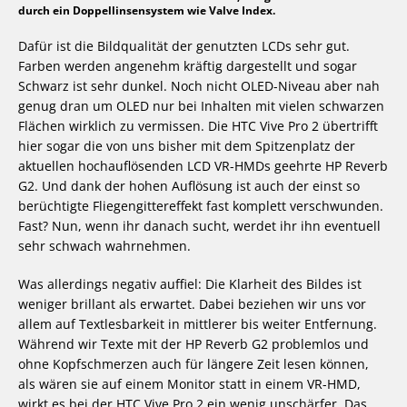
durch ein Doppellinsensystem wie Valve Index.
Dafür ist die Bildqualität der genutzten LCDs sehr gut.
Farben werden angenehm kräftig dargestellt und sogar
Schwarz ist sehr dunkel. Noch nicht OLED-Niveau aber nah
genug dran um OLED nur bei Inhalten mit vielen schwarzen
Flächen wirklich zu vermissen. Die HTC Vive Pro 2 übertrifft
hier sogar die von uns bisher mit dem Spitzenplatz der
aktuellen hochauflösenden LCD VR-HMDs geehrte HP Reverb
G2. Und dank der hohen Auflösung ist auch der einst so
berüchtigte Fliegengittereffekt fast komplett verschwunden.
Fast? Nun, wenn ihr danach sucht, werdet ihr ihn eventuell
sehr schwach wahrnehmen.
Was allerdings negativ auffiel: Die Klarheit des Bildes ist
weniger brillant als erwartet. Dabei beziehen wir uns vor
allem auf Textlesbarkeit in mittlerer bis weiter Entfernung.
Während wir Texte mit der HP Reverb G2 problemlos und
ohne Kopfschmerzen auch für längere Zeit lesen können,
als wären sie auf einem Monitor statt in einem VR-HMD,
wirkt es bei der HTC Vive Pro 2 ein wenig unschärfer. Das