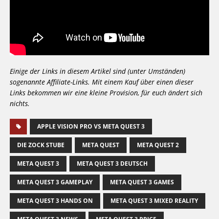
Einige der Links in diesem Artikel sind (unter Umständen)
sogenannte Affiliate-Links. Mit einem Kauf über einen dieser
Links bekommen wir eine kleine Provision, für euch ändert sich
nichts.
APPLE VISION PRO VS META QUEST 3
DIE ZOCK STUBE
META QUEST
META QUEST 2
META QUEST 3
META QUEST 3 DEUTSCH
META QUEST 3 GAMEPLAY
META QUEST 3 GAMES
META QUEST 3 HANDS ON
META QUEST 3 MIXED REALITY