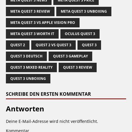
META QUEST 3 NEWS
META QUEST 3 PRICE
META QUEST 3 REVIEW
META QUEST 3 UNBOXING
META QUEST 3 VS APPLE VISION PRO
META QUEST 3 WORTH IT
OCULUS QUEST 3
QUEST 2
QUEST 2 VS QUEST 3
QUEST 3
QUEST 3 DEUTSCH
QUEST 3 GAMEPLAY
QUEST 3 MIXED REALITY
QUEST 3 REVIEW
QUEST 3 UNBOXING
SCHREIBE DEN ERSTEN KOMMENTAR
Antworten
Deine E-Mail-Adresse wird nicht veröffentlicht.
Kommentar