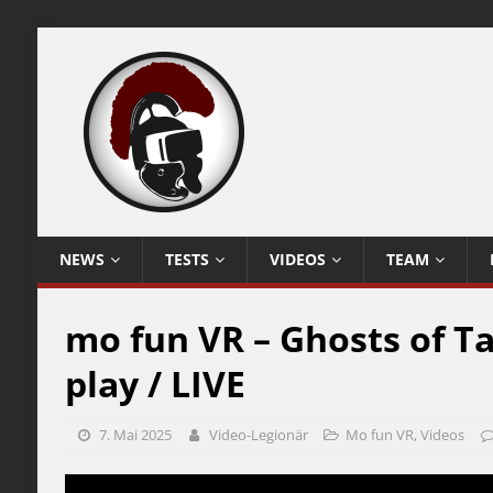
NEWS
TESTS
VIDEOS
TEAM
mo fun VR – Ghosts of Ta
play / LIVE
7. Mai 2025
Video-Legionär
Mo fun VR
,
Videos