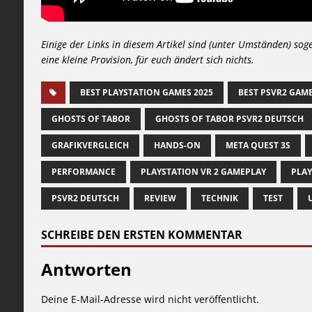
Einige der Links in diesem Artikel sind (unter Umständen) sog
eine kleine Provision, für euch ändert sich nichts.
BEST PLAYSTATION GAMES 2025
BEST PSVR2 GAME
GHOSTS OF TABOR
GHOSTS OF TABOR PSVR2 DEUTSCH
GRAFIKVERGLEICH
HANDS-ON
META QUEST 3S
PERFORMANCE
PLAYSTATION VR 2 GAMEPLAY
PLAY
PSVR2 DEUTSCH
REVIEW
TECHNIK
TEST
SCHREIBE DEN ERSTEN KOMMENTAR
Antworten
Deine E-Mail-Adresse wird nicht veröffentlicht.