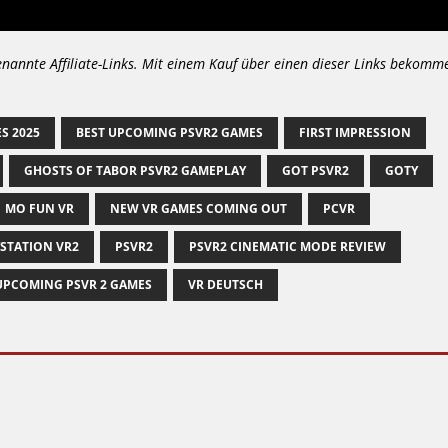
enannte Affiliate-Links. Mit einem Kauf über einen dieser Links bekomm
S 2025
BEST UPCOMING PSVR2 GAMES
FIRST IMPRESSION
GHOSTS OF TABOR PSVR2 GAMEPLAY
GOT PSVR2
GOTY
MO FUN VR
NEW VR GAMES COMING OUT
PCVR
STATION VR2
PSVR2
PSVR2 CINEMATIC MODE REVIEW
UPCOMING PSVR 2 GAMES
VR DEUTSCH