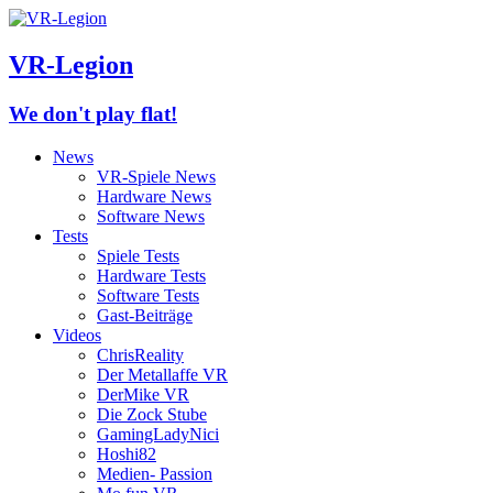
VR-Legion
We don't play flat!
News
VR-Spiele News
Hardware News
Software News
Tests
Spiele Tests
Hardware Tests
Software Tests
Gast-Beiträge
Videos
ChrisReality
Der Metallaffe VR
DerMike VR
Die Zock Stube
GamingLadyNici
Hoshi82
Medien- Passion