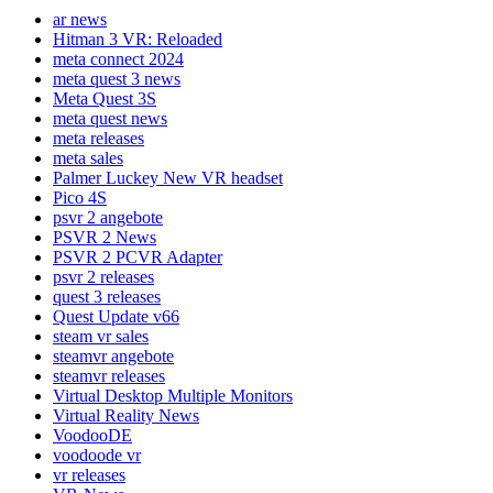
ar news
Hitman 3 VR: Reloaded
meta connect 2024
meta quest 3 news
Meta Quest 3S
meta quest news
meta releases
meta sales
Palmer Luckey New VR headset
Pico 4S
psvr 2 angebote
PSVR 2 News
PSVR 2 PCVR Adapter
psvr 2 releases
quest 3 releases
Quest Update v66
steam vr sales
steamvr angebote
steamvr releases
Virtual Desktop Multiple Monitors
Virtual Reality News
VoodooDE
voodoode vr
vr releases