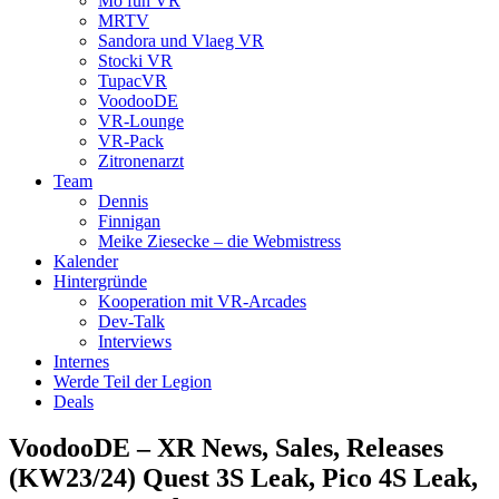
Mo fun VR
MRTV
Sandora und Vlaeg VR
Stocki VR
TupacVR
VoodooDE
VR-Lounge
VR-Pack
Zitronenarzt
Team
Dennis
Finnigan
Meike Ziesecke – die Webmistress
Kalender
Hintergründe
Kooperation mit VR-Arcades
Dev-Talk
Interviews
Internes
Werde Teil der Legion
Deals
VoodooDE – XR News, Sales, Releases
(KW23/24) Quest 3S Leak, Pico 4S Leak,