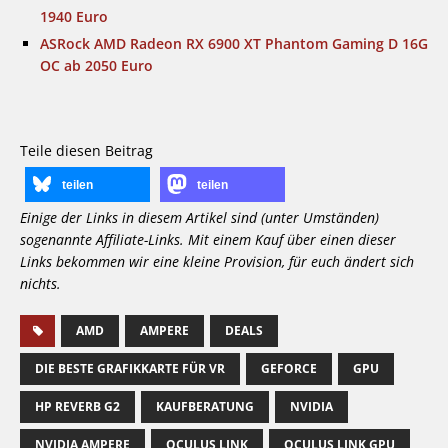
1940 Euro
ASRock AMD Radeon RX 6900 XT Phantom Gaming D 16G
OC ab 2050 Euro
Teile diesen Beitrag
teilen
teilen
Einige der Links in diesem Artikel sind (unter Umständen)
sogenannte Affiliate-Links. Mit einem Kauf über einen dieser
Links bekommen wir eine kleine Provision, für euch ändert sich
nichts.
AMD
AMPERE
DEALS
DIE BESTE GRAFIKKARTE FÜR VR
GEFORCE
GPU
HP REVERB G2
KAUFBERATUNG
NVIDIA
NVIDIA AMPERE
OCULUS LINK
OCULUS LINK GPU