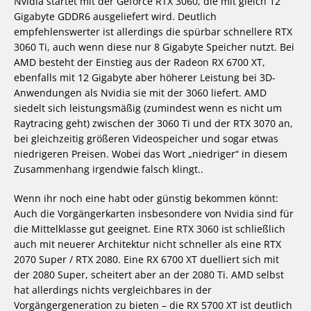
Nvidia startet mit der Geforce RTX 3060, die mit gleich 12
Gigabyte GDDR6 ausgeliefert wird. Deutlich
empfehlenswerter ist allerdings die spürbar schnellere RTX
3060 Ti, auch wenn diese nur 8 Gigabyte Speicher nutzt. Bei
AMD besteht der Einstieg aus der Radeon RX 6700 XT,
ebenfalls mit 12 Gigabyte aber höherer Leistung bei 3D-
Anwendungen als Nvidia sie mit der 3060 liefert. AMD
siedelt sich leistungsmäßig (zumindest wenn es nicht um
Raytracing geht) zwischen der 3060 Ti und der RTX 3070 an,
bei gleichzeitig größeren Videospeicher und sogar etwas
niedrigeren Preisen. Wobei das Wort „niedriger“ in diesem
Zusammenhang irgendwie falsch klingt..
Wenn ihr noch eine habt oder günstig bekommen könnt:
Auch die Vorgängerkarten insbesondere von Nvidia sind für
die Mittelklasse gut geeignet. Eine RTX 3060 ist schließlich
auch mit neuerer Architektur nicht schneller als eine RTX
2070 Super / RTX 2080. Eine RX 6700 XT duelliert sich mit
der 2080 Super, scheitert aber an der 2080 Ti. AMD selbst
hat allerdings nichts vergleichbares in der
Vorgängergeneration zu bieten – die RX 5700 XT ist deutlich