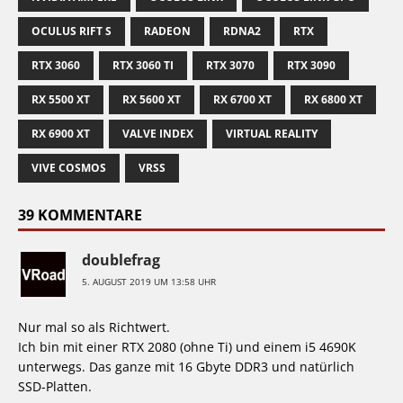
OCULUS RIFT S
RADEON
RDNA2
RTX
RTX 3060
RTX 3060 TI
RTX 3070
RTX 3090
RX 5500 XT
RX 5600 XT
RX 6700 XT
RX 6800 XT
RX 6900 XT
VALVE INDEX
VIRTUAL REALITY
VIVE COSMOS
VRSS
39 KOMMENTARE
doublefrag
5. AUGUST 2019 UM 13:58 UHR
Nur mal so als Richtwert.
Ich bin mit einer RTX 2080 (ohne Ti) und einem i5 4690K
unterwegs. Das ganze mit 16 Gbyte DDR3 und natürlich
SSD-Platten.