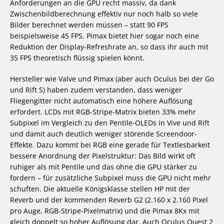
Anforderungen an die GPU recht massiv, da dank
Zwischenbildberechnung effektiv nur noch halb so viele
Bilder berechnet werden müssen – statt 90 FPS
beispielsweise 45 FPS. Pimax bietet hier sogar noch eine
Reduktion der Display-Refreshrate an, so dass ihr auch mit
35 FPS theoretisch flüssig spielen könnt.
Hersteller wie Valve und Pimax (aber auch Oculus bei der Go
und Rift S) haben zudem verstanden, dass weniger
Fliegengitter nicht automatisch eine höhere Auflösung
erfordert. LCDs mit RGB-Stripe-Matrix bieten 33% mehr
Subpixel im Vergleich zu den Pentile-OLEDs in Vive und Rift
und damit auch deutlich weniger störende Screendoor-
Effekte. Dazu kommt bei RGB eine gerade für Textlesbarkeit
bessere Anordnung der Pixelstruktur: Das Bild wirkt oft
ruhiger als mit Pentile und das ohne die GPU stärker zu
fordern – für zusätzliche Subpixel muss die GPU nicht mehr
schuften. Die aktuelle Königsklasse stellen HP mit der
Reverb und der kommenden Reverb G2 (2.160 x 2.160 Pixel
pro Auge, RGB-Stripe-Pixelmatrix) und die Pimax 8Kx mit
gleich doppelt so hoher Auflösung dar. Auch Oculus Quest 2