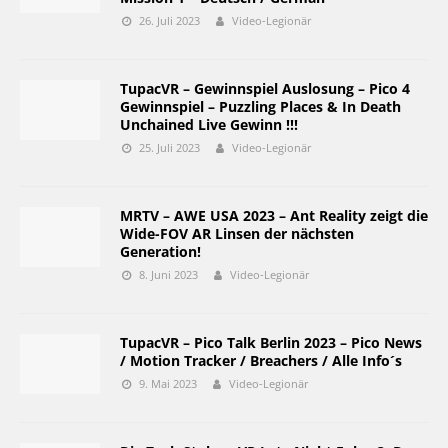
26. Juli 2023
Video-Legionär
TupacVR – Gewinnspiel Auslosung – Pico 4
Gewinnspiel – Puzzling Places & In Death
Unchained Live Gewinn !!!
25. Juli 2023
Video-Legionär
MRTV – AWE USA 2023 – Ant Reality zeigt die
Wide-FOV AR Linsen der nächsten
Generation!
8. Juni 2023
Video-Legionär
TupacVR – Pico Talk Berlin 2023 – Pico News
/ Motion Tracker / Breachers / Alle Info´s
9. Mai 2023
Video-Legionär