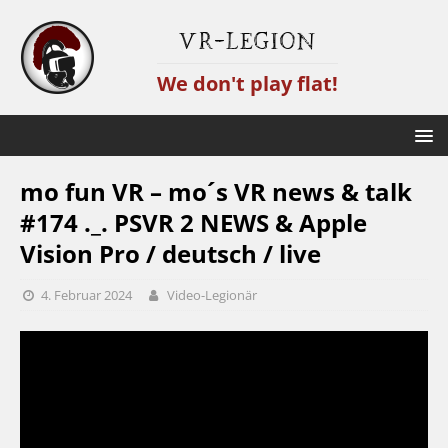
VR-Legion
We don't play flat!
mo fun VR – mo´s VR news & talk
#174 ._. PSVR 2 NEWS & Apple
Vision Pro / deutsch / live
4. Februar 2024
Video-Legionär