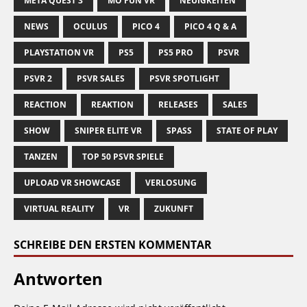
META QUEST 3
MO FUN VR
NEUIGKEITEN
NEWS
OCULUS
PICO 4
PICO 4 Q & A
PLAYSTATION VR
PS5
PS5 PRO
PSVR
PSVR 2
PSVR SALES
PSVR SPOTLIGHT
REACTION
REAKTION
RELEASES
SALES
SHOW
SNIPER ELITE VR
SPASS
STATE OF PLAY
TANZEN
TOP 50 PSVR SPIELE
UPLOAD VR SHOWCASE
VERLOSUNG
VIRTUAL REALITY
VR
ZUKUNFT
SCHREIBE DEN ERSTEN KOMMENTAR
Antworten