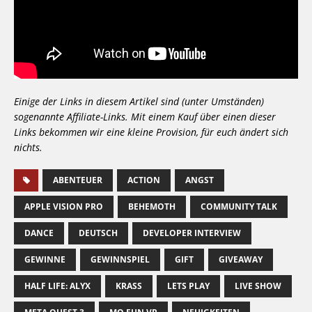
Einige der Links in diesem Artikel sind (unter Umständen)
sogenannte Affiliate-Links. Mit einem Kauf über einen dieser
Links bekommen wir eine kleine Provision, für euch ändert sich
nichts.
ABENTEUER
ACTION
ANGST
APPLE VISION PRO
BEHEMOTH
COMMUNITY TALK
DANCE
DEUTSCH
DEVELOPER INTERVIEW
GEWINNE
GEWINNSPIEL
GIFT
GIVEAWAY
HALF LIFE: ALYX
KRASS
LETS PLAY
LIVE SHOW