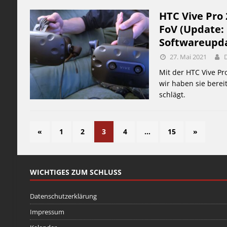
HTC Vive Pro
FoV (Update: 
Softwareupd
27. Mai 2021
Mit der HTC Vive P
wir haben sie berei
schlägt.
«
1
2
3
4
…
15
»
WICHTIGES ZUM SCHLUSS
Datenschutzerklärung
Impressum