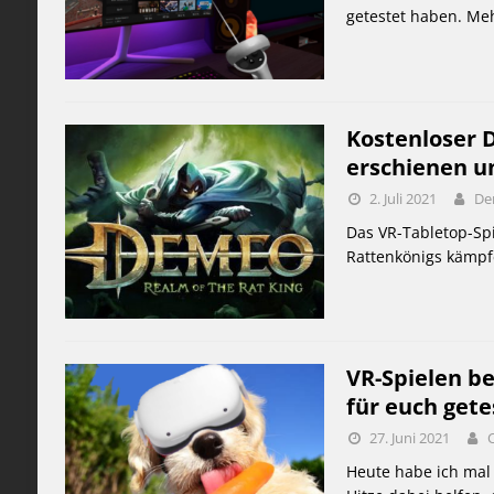
getestet haben. Meh
Kostenloser 
erschienen u
2. Juli 2021
De
Das VR-Tabletop-Sp
Rattenkönigs kämpfe
VR-Spielen be
für euch gete
27. Juni 2021
Heute habe ich mal