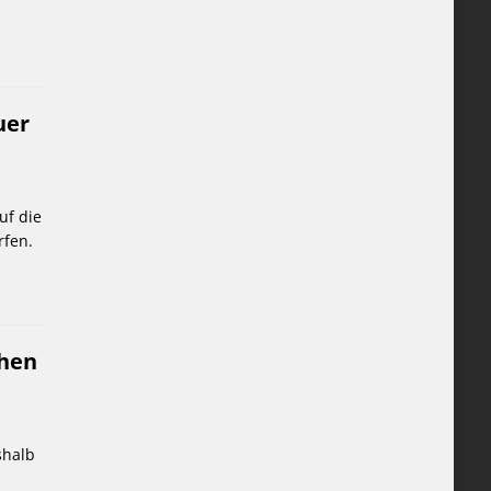
uer
uf die
rfen.
chen
shalb