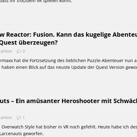
 dass ihr trotzdem VR spielen könnt.
w Reactor: Fusion. Kann das kugelige Abente
 Quest überzeugen?
CatNoir
0
rmaxx hat die Fortzsetzung des lieblichen Puzzle-Abenteuer nun a
 haben einen Blick auf das neuste Update der Quest Version gewo
auts – Ein amüsanter Heroshooter mit Schwä
CatNoir
1
 Overwatch Style hat bisher in VR noch gefehlt. Heute habe ich de
 Larcenauts geworfen.