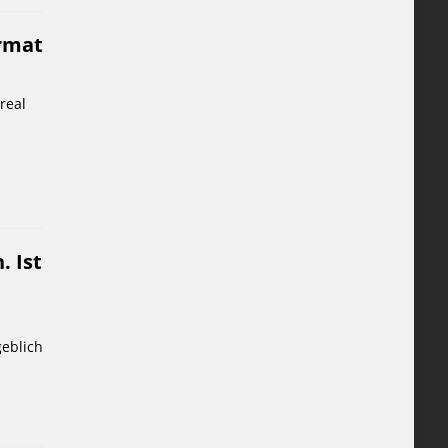
ormat
real
. Ist
geblich