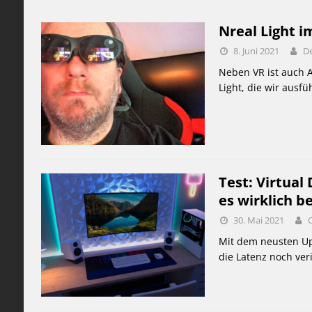
Nreal Light 
8. Juni 2021
De
Neben VR ist auch A
Light, die wir ausfü
Test: Virtual
es wirklich b
30. Mai 2021
Mit dem neusten Upd
die Latenz noch verin