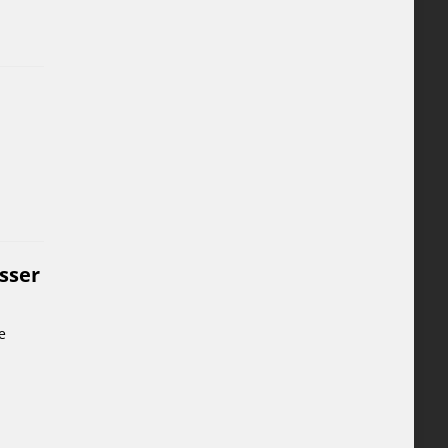
sser
e