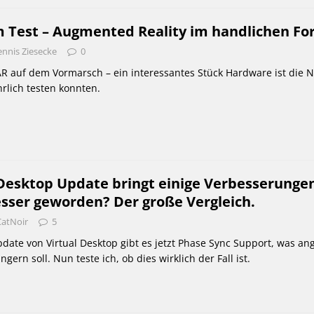
im Test – Augmented Reality im handlichen F
nnis Ziesecke
0
R auf dem Vormarsch – ein interessantes Stück Hardware ist die N
hrlich testen konnten.
 Desktop Update bringt einige Verbesserungen
esser geworden? Der große Vergleich.
CatNoir
5
ate von Virtual Desktop gibt es jetzt Phase Sync Support, was an
gern soll. Nun teste ich, ob dies wirklich der Fall ist.